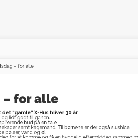
lsdag – for alle
– for alle
 det “gamle” X-Hus bliver 30 år.
og lidt godt til ganen.
inspirerende bud på en tale.
kager samt kagemand. Til børnene er der også slushice.
be pølser, vand og øl.
gheden for at komme og få en hyggelig eftermiddag sammen 