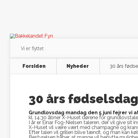
Vi er flyttet
Forsiden
Nyheder
30 års fødse
30 års fødselsdag 
Grundlovsdag mandag den 5 juni fejrer vi at
kl. 14:30 åbner X-Huset dørene for grundlovstale 
I år er Einar Fog-Nielsen taleren, der vil give sit 
X-Huset vil være vært med champagne og kranse
Efter talen vil grillen blive tændt, og man kan kø
Bestyrelsen håber, at mange vil benytte muli