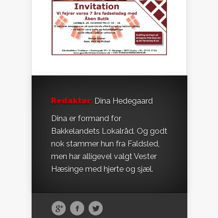
Redaktør:
Dina Hedegaard
Dina er formand for
Bakkelandets Lokalråd. Og godt
nok stammer hun fra Faldsled,
men har alligevel valgt Vester
Hæsinge med hjerte og sjæl.