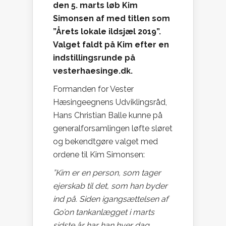
den 5. marts løb Kim
Simonsen af med titlen som
”Årets lokale ildsjæl 2019”.
Valget faldt på Kim efter en
indstillingsrunde på
vesterhaesinge.dk.
Formanden for Vester
Hæsingeegnens Udviklingsråd,
Hans Christian Balle kunne på
generalforsamlingen løfte sløret
og bekendtgøre valget med
ordene til Kim Simonsen:
”Kim er en person, som tager
ejerskab til det, som han byder
ind på. Siden igangsættelsen af
Go’on tankanlægget i marts
sidste år har han hver dag