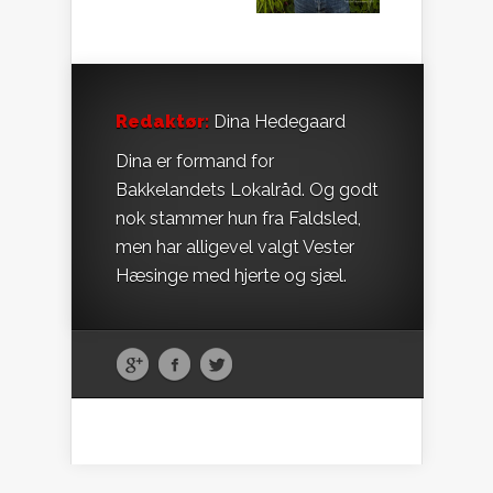
Redaktør:
Dina Hedegaard
Dina er formand for
Bakkelandets Lokalråd. Og godt
nok stammer hun fra Faldsled,
men har alligevel valgt Vester
Hæsinge med hjerte og sjæl.