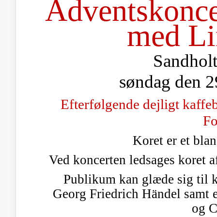
Adventskonce
med Li
Sandholt
søndag den 2
Efterfølgende dejligt kaff
Fo
Koret er et bla
Ved koncerten ledsages koret af 
Publikum kan glæde sig til 
Georg Friedrich Händel samt e
og C