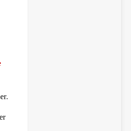
e
er.
er