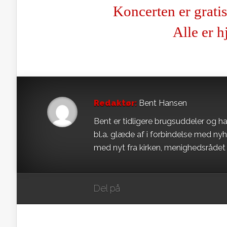
Koncerten er gratis
Alle er 
Redaktør:
Bent Hansen
Bent er tidligere brugsuddeler og ha
bl.a. glæde af i forbindelse med ny
med nyt fra kirken, menighedsråde
Del på