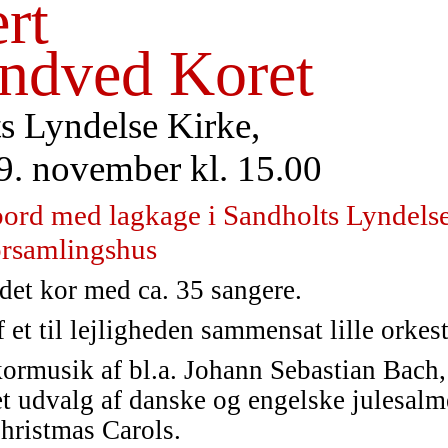
rt
ndved Koret
s Lyndelse Kirke,
9. november kl. 15.00
ebord med lagkage i Sandholts Lyndels
rsamlingshus
ndet kor med ca. 35 sangere.
et til lejligheden sammensat lille orkest
kormusik af bl.a. Johann Sebastian Bach,
t udvalg af danske og engelske julesalm
hristmas Carols.