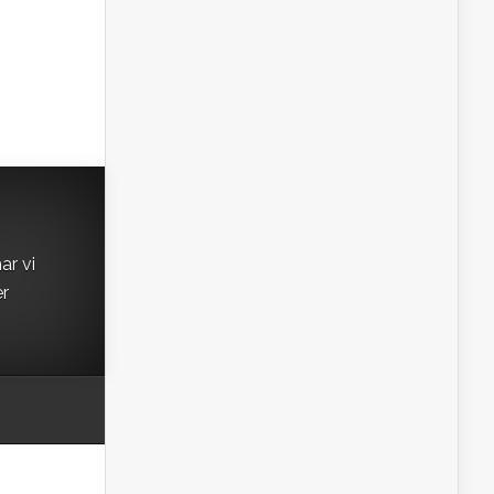
ar vi
er