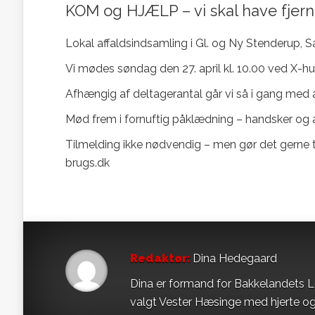
KOM og HJÆLP – vi skal have fjerne
Lokal affaldsindsamling i Gl. og Ny Stenderup,
Vi mødes søndag den 27. april kl. 10.00 ved X-hu
Afhængig af deltagerantal går vi så i gang med at
Mød frem i fornuftig påklædning – handsker og 
Tilmelding ikke nødvendig – men gør det gerne t
brugs.dk
Redaktør:
Dina Hedegaard
Dina er formand for Bakkelandets L
valgt Vester Hæsinge med hjerte og