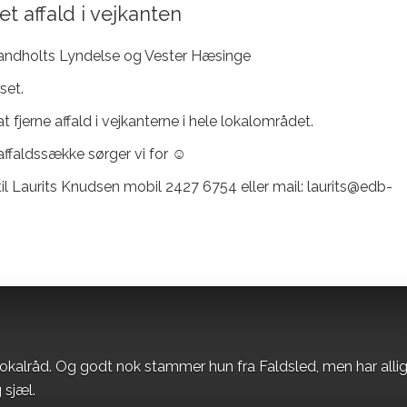
t affald i vejkanten
 Sandholts Lyndelse og Vester Hæsinge
set.
 fjerne affald i vejkanterne i hele lokalområdet.
affaldssække sørger vi for ☺
il Laurits Knudsen mobil 2427 6754 eller mail: laurits@edb-
okalråd. Og godt nok stammer hun fra Faldsled, men har alli
 sjæl.