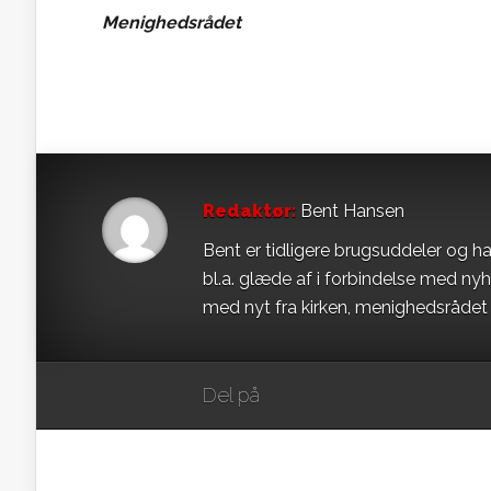
Menighedsrådet
Redaktør:
Bent Hansen
Bent er tidligere brugsuddeler og ha
bl.a. glæde af i forbindelse med ny
med nyt fra kirken, menighedsråde
Del på