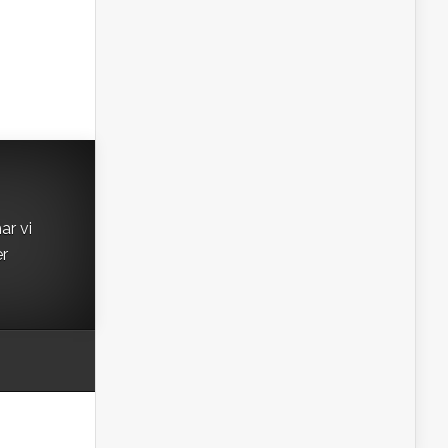
ar vi
er