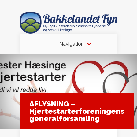
Navigation
AFLYSNING –
Hjertestarterforeningens
generalforsamling