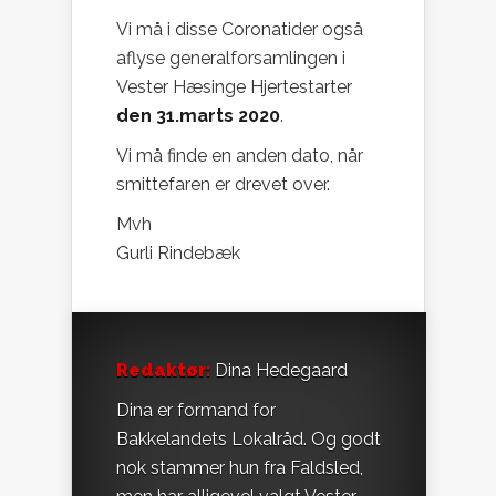
Vi må i disse Coronatider også
aflyse generalforsamlingen i
Vester Hæsinge Hjertestarter
den 31.marts 2020
.
Vi må finde en anden dato, når
smittefaren er drevet over.
Mvh
Gurli Rindebæk
Redaktør:
Dina Hedegaard
Dina er formand for
Bakkelandets Lokalråd. Og godt
nok stammer hun fra Faldsled,