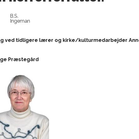
B.S.
Ingeman
g ved tidligere lærer og kirke/kulturmedarbejder
Ann
singe Præstegård