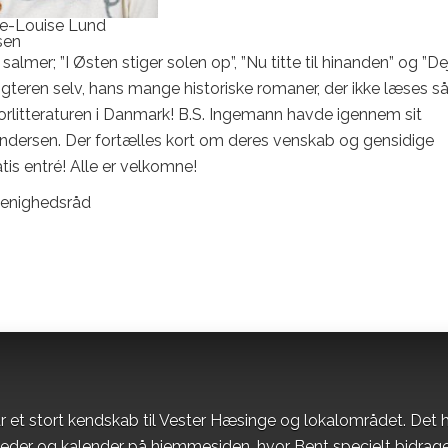
e-Louise Lund
sen
lmer; ”I Østen stiger solen op”, ”Nu titte til hinanden” og ”Dej
igteren selv, hans mange historiske romaner, der ikke læses s
rorlitteraturen i Danmark! B.S. Ingemann havde igennem sit
 Andersen. Der fortælles kort om deres venskab og gensidige
atis entré! Alle er velkomne!
Menighedsråd
r et stort kendskab til Vester Hæsinge og lokalområdet. Det h
heder og kalender på hjemmesiden, hvor Bent specielt bidrag