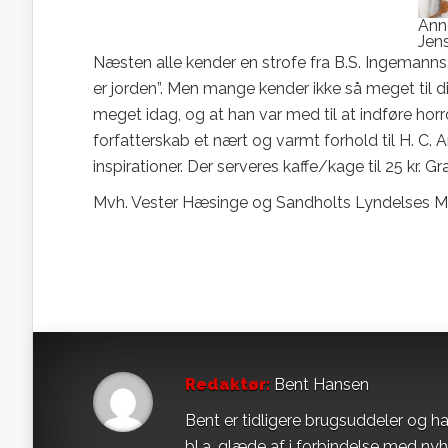
Ann
Jen
Næsten alle kender en strofe fra B.S. Ingemanns sa
er jorden”. Men mange kender ikke så meget til d
meget idag, og at han var med til at indføre hor
forfatterskab et nært og varmt forhold til H. C.
inspirationer. Der serveres kaffe/kage til 25 kr. Gr
Mvh. Vester Hæsinge og Sandholts Lyndelses 
Redaktør:
Bent Hansen
Bent er tidligere brugsuddeler og ha
bl.a. glæde af i forbindelse med ny