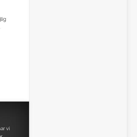
lig
å
ar vi
er