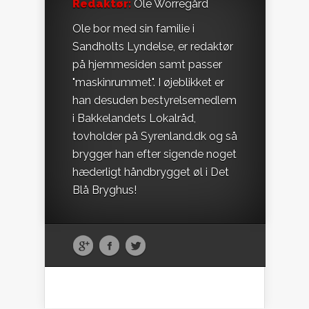
Redaktør:
Ole Worregård
Ole bor med sin familie i
Sandholts Lyndelse, er redaktør
på hjemmesiden samt passer
"maskinrummet". I øjeblikket er
han desuden bestyrelsemedlem
i Bakkelandets Lokalråd,
tovholder på Syrenland.dk og så
brygger han efter sigende noget
hæderligt håndbrygget øl i Det
Blå Bryghus!