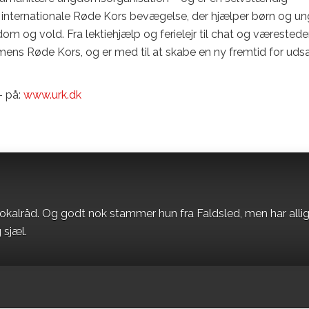
 internationale Røde Kors bevægelse, der hjælper børn og u
og vold. Fra lektiehjælp og ferielejr til chat og væresteder
ens Røde Kors, og er med til at skabe en ny fremtid for uds
 på:
www.urk.dk
okalråd. Og godt nok stammer hun fra Faldsled, men har alli
 sjæl.