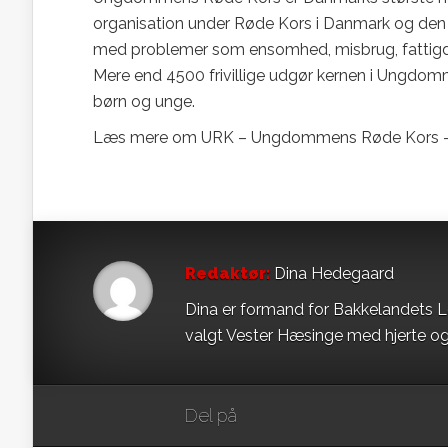
organisation under Røde Kors i Danmark og den
med problemer som ensomhed, misbrug, fattigdom 
Mere end 4500 frivillige udgør kernen i Ungdomm
børn og unge.
Læs mere om URK – Ungdommens Røde Kors –
Redaktør:
Dina Hedegaard
Dina er formand for Bakkelandets L
valgt Vester Hæsinge med hjerte og
Del på