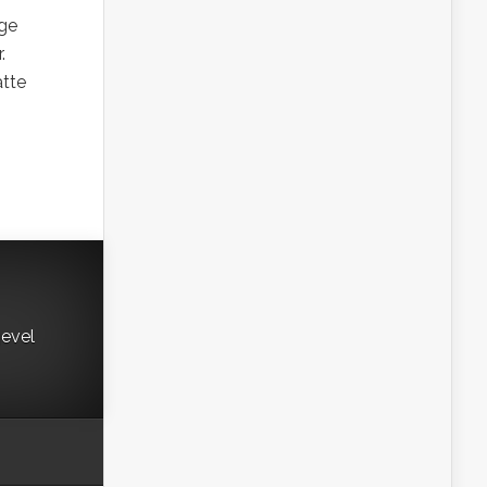
nge
.
atte
gevel