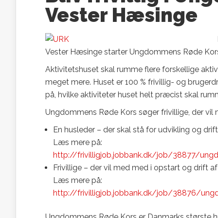
Vester Hæsinge
Vester Hæsinge starter Ungdommens Røde Kors en 
Aktivitetshuset skal rumme flere forskellige akt
meget mere. Huset er 100 % frivillig- og brugerdre
på, hvilke aktiviteter huset helt præcist skal rum
Ungdommens Røde Kors søger frivillige, der vil m
En husleder – der skal stå for udvikling og dri
Læs mere på:
http://frivilligjob.jobbank.dk/job/38877/un
Frivillige – der vil med med i opstart og drift 
Læs mere på:
http://frivilligjob.jobbank.dk/job/38876/ung
Ungdommens Røde Kors er Danmarks største hu