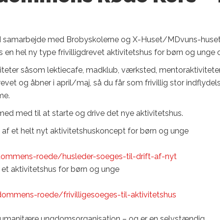
I samarbejde med Brobyskolerne og X-Huset/MDvuns-huset
hel ny type frivilligdrevet aktivitetshus for børn og unge 
iviteter såsom lektiecafe, madklub, værksted, mentoraktivitete
vet og åbner i april/maj, så du får som frivillig stor indflydel
me.
ed med til at starte og drive det nye aktivitetshus.
ft af et helt nyt aktivitetshuskoncept for børn og unge
gdommens-roede/husleder-soeges-til-drift-af-nyt
af et aktivitetshus for børn og unge
dommens-roede/frivilligesoeges-til-aktivitetshus
manitære ungdomsorganisation – og er en selvstændig