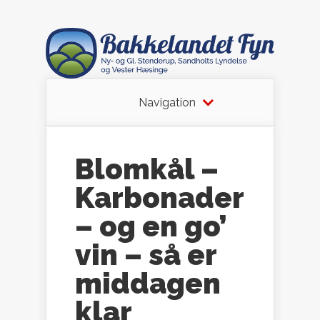
Navigation
Blomkål –
Karbonader
– og en go’
vin – så er
middagen
klar