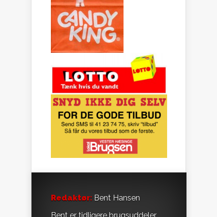
Redaktør:
Bent Hansen
Bent er tidligere brugsuddeler