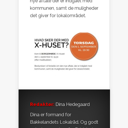
nye aftale der er indgået med
kommunen, samt de muligheder
det giver for lokalområdet.
Redaktør:
Dina Hedegaard
Dina er formand for
Bakkelandets Lokalråd. Og godt