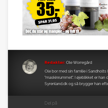
Redaktør:
Ole Worregård
Ole bor med sin familie i Sandholt
"maskinrummet". I øjeblikket er ha
Syrenland.dk og så brygger han eft
Del på