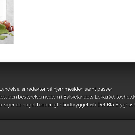
s Lyndelse, er redaktør på hjemmesiden samt passer
n desuden bestyrelsemedlem i Bakkelandets Lokalråd, tovhold
er sigende noget hæderligt håndbrygget øl i Det Blå Bryghus!