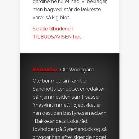
gardinerne rullet ned. Vi beklager,
men bagved, står de lækreste
varer, så kig blot.
Se alle tilbudene i
TILBUDSAVISEN her….
Redaktør:
Ole Worregård
Ole bor med sin familie i
Sandholts Lyndelse, er redaktør
på hjemmesiden samt passer
"maskinrummet". I øjeblikket er
han desuden bestyrelsemedlem
i Bakkelandets Lokalråd,
tovholder på Syrenland.dk og så
brygger han efter sigende noget