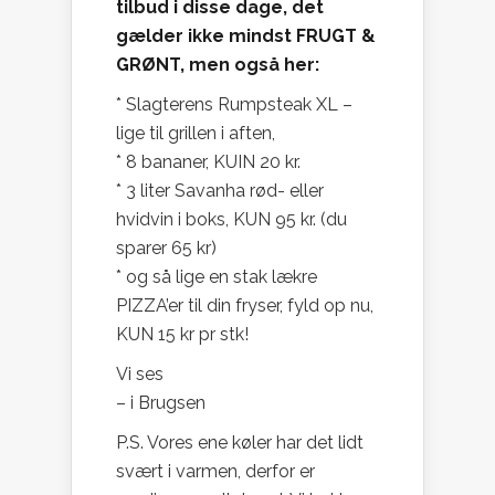
tilbud i disse dage, det
gælder ikke mindst FRUGT &
GRØNT, men også her:
* Slagterens Rumpsteak XL –
lige til grillen i aften,
* 8 bananer, KUIN 20 kr.
* 3 liter Savanha rød- eller
hvidvin i boks, KUN 95 kr. (du
sparer 65 kr)
* og så lige en stak lækre
PIZZA’er til din fryser, fyld op nu,
KUN 15 kr pr stk!
Vi ses
– i Brugsen
P.S. Vores ene køler har det lidt
svært i varmen, derfor er