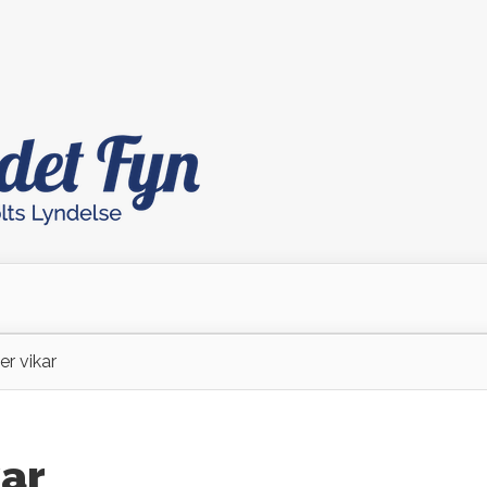
r vikar
kar