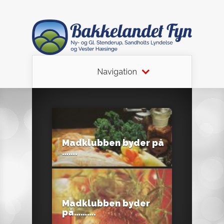
Navigation
Madklubben byder på
…….
Madklubben byder
på……….