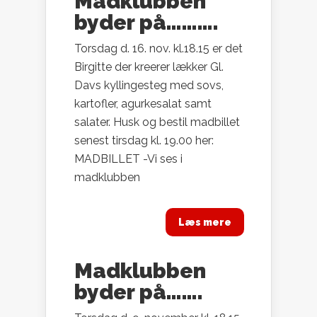
Madklubben
byder på……….
Torsdag d. 16. nov. kl.18.15 er det
Birgitte der kreerer lækker Gl.
Davs kyllingesteg med sovs,
kartofler, agurkesalat samt
salater. Husk og bestil madbillet
senest tirsdag kl. 19.00 her:
MADBILLET -Vi ses i
madklubben
Læs mere
Madklubben
byder på…….