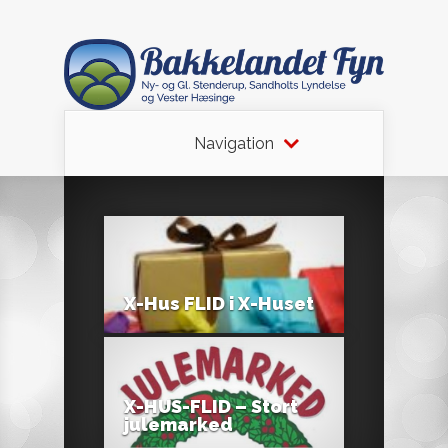
Navigation
X-Hus FLID i X-Huset
X-HUS-FLID – Stort
julemarked