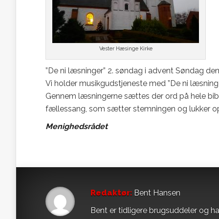
Vester Hæsinge Kirke
”De ni læsninger” 2. søndag i advent Søndag den
Vi holder musikgudstjeneste med ”De ni læsninge
Gennem læsningerne sættes der ord på hele bibe
fællessang, som sætter stemningen og lukker op 
Menighedsrådet
Redaktør:
Bent Hansen
Bent er tidligere brugsuddeler og ha