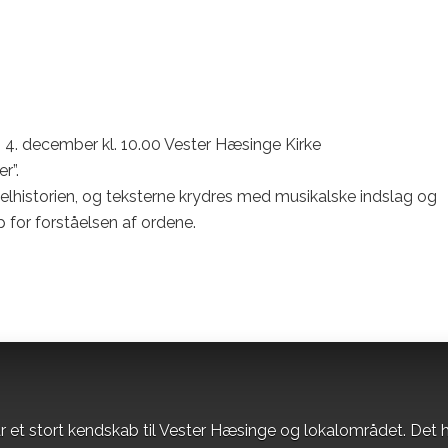
 4. december kl. 10.00 Vester Hæsinge Kirke
r”.
lhistorien, og teksterne krydres med musikalske indslag og
for forståelsen af ordene.
r et stort kendskab til Vester Hæsinge og lokalområdet. Det h