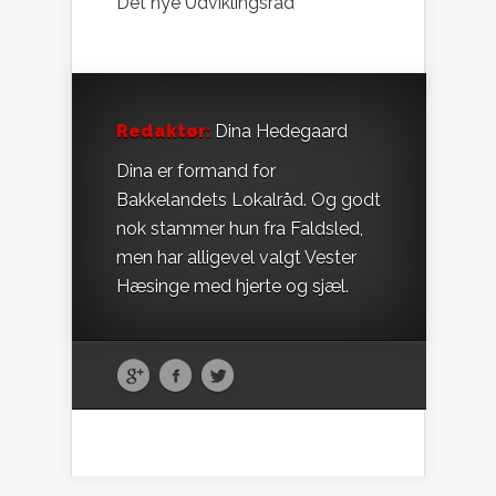
Det nye Udviklingsråd
Redaktør:
Dina Hedegaard
Dina er formand for
Bakkelandets Lokalråd. Og godt
nok stammer hun fra Faldsled,
men har alligevel valgt Vester
Hæsinge med hjerte og sjæl.