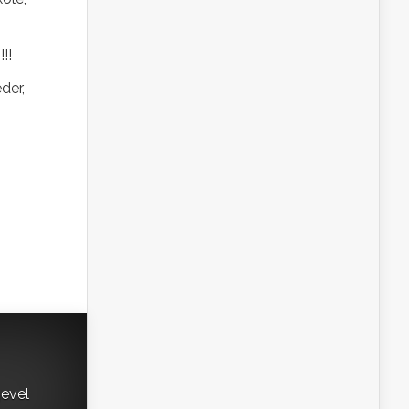
!!
der,
gevel