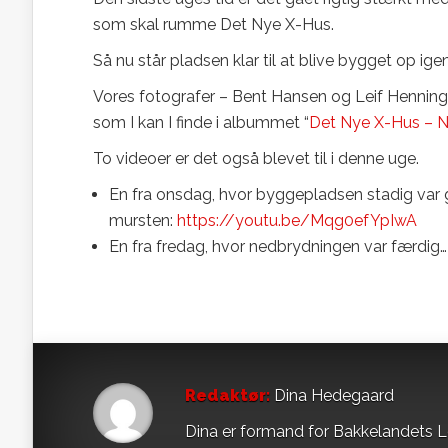
som skal rumme Det Nye X-Hus.
Så nu står pladsen klar til at blive bygget op ig
Vores fotografer – Bent Hansen og Leif Hennings
som I kan I finde i albummet “
Det Nye X-Hus – N
To videoer er det også blevet til i denne uge.
En fra onsdag, hvor byggepladsen stadig var 
mursten:
https://youtu.be/Mqg0efYpIwA
En fra fredag, hvor nedbrydningen var færdig
Redaktør:
Dina Hedegaard
Dina er formand for Bakkelandets L