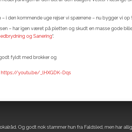
en – i den kommende uge rejser vi spærrene – nu bygger vi op !!
en – har igen været på pletten og skudt en masse gode bille
edbrydning og Sanering
“.
godt fyldt med brokker og
…
https://youtu.be/_lHXGDK-Dqs
okalråd. Og godt nok stammer hun fra Faldsled, men har alli