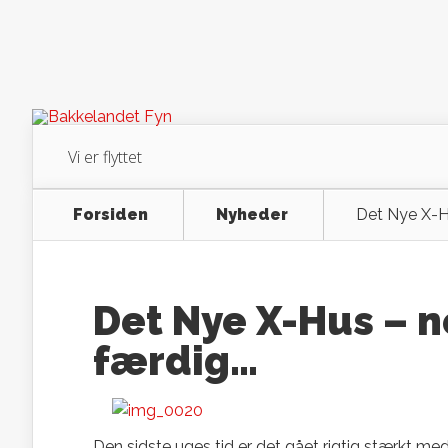
Vi er flyttet
Forsiden
Nyheder
Det Nye X-H
Det Nye X-Hus – 
færdig…
Den sidste uges tid er det gået rigtig stærkt me