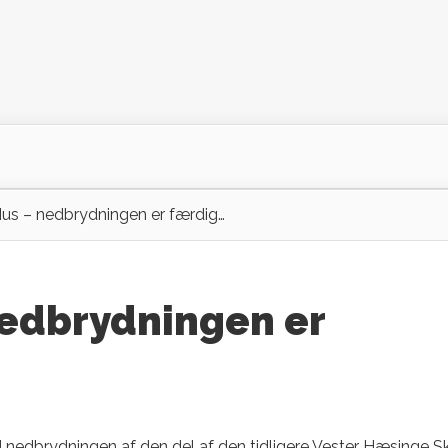
us – nedbrydningen er færdig…
nedbrydningen er
d nedbrydningen af den del af den tidligere Vester Hæsinge Sk