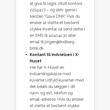
at give til regnr. 0828 kontonr.
2259427 – og skriv gerne i
teksten “Gave DNX” Hvis du
ønsker at støtte et bestemt
stykke inventar, så send dette i
en SMS til 40404130 eller
email til jorgen@lindberg-
brink.dk
Kontant til indvielsen i X-
Huset
Her har X-Huset en
indsamlingskasse med
kuverter Udfyld kuverten med
det beløb du lægger i, dit
navn, og evt. telefon og
email-adresse. Hvis du ønsker
at støtte et bestemt stykke