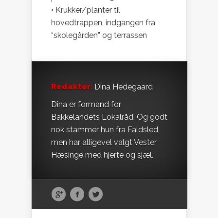
• Krukker/planter til
hovedtrappen, indgangen fra
“skolegården” og terrassen
Redaktør:
Dina Hedegaard
Dina er formand for
Bakkelandets Lokalråd. Og godt
nok stammer hun fra Faldsled,
men har alligevel valgt Vester
Hæsinge med hjerte og sjæl.