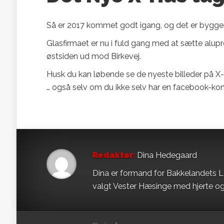
Så er 2017 kommet godt igang, og det er bygger
Glasfirmaet er nu i fuld gang med at sætte alupr
østsiden ud mod Birkevej.
Husk du kan løbende se de nyeste billeder på 
… også selv om du ikke selv har en facebook-kon
Redaktør:
Dina Hedegaard
Dina er formand for Bakkelandets L
valgt Vester Hæsinge med hjerte og