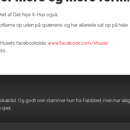
iet af Det Nye X-Hus også.
ofilerne op uden på spærrene, og har allerede sat op på hele
X-Husets facebookside:
www.facebook.com/xhuset
to.
okalråd. Og godt nok stammer hun fra Faldsled, men har alli
 sjæl.