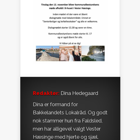
Redaktør:
Dina Hedegaard
Dina er formand for
Bakkelandets Lokalråd. Og godt
nok stammer hun fra Faldsled,
men har alligevel valgt Vester
Hæsinge med hjerte og sjæl.