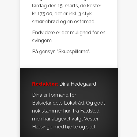
lørdag den 15. marts, de koster
kr. 175.00, det er inkl. 3 styk
smørrebrød og en ostemad.
Endvidere er der mulighed for en
svingom.
På gensyn ”Skuespillerne”.
Redaktør:
Dina Hedegaard
Dina er formand for
Bakkelandets Lokalråd. Og godt
nok stammer hun fra Faldsled,
men har alligevel valgt Vester
Hæsinge med hjerte og sjæl.