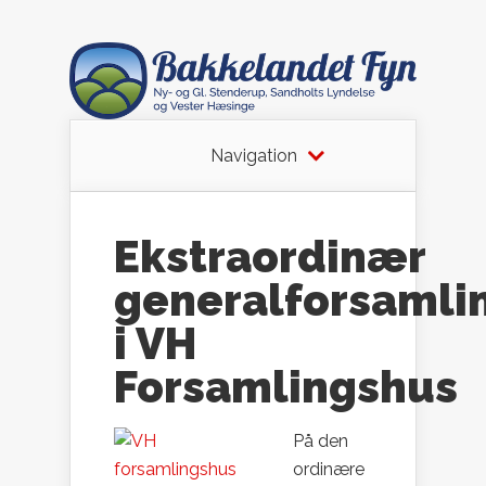
Navigation
Ekstraordinær
generalforsamli
i VH
Forsamlingshus
På den
ordinære