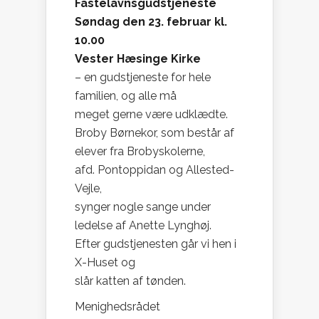
Fastelavnsgudstjeneste
Søndag den 23. februar kl.
10.00
Vester Hæsinge Kirke
– en gudstjeneste for hele
familien, og alle må
meget gerne være udklædte.
Broby Børnekor, som består af
elever fra Brobyskolerne,
afd. Pontoppidan og Allested-
Vejle,
synger nogle sange under
ledelse af Anette Lynghøj.
Efter gudstjenesten går vi hen i
X-Huset og
slår katten af tønden.
Menighedsrådet