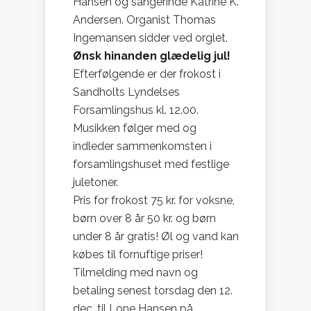
Hansen og sangerinde Katrine K.
Andersen. Organist Thomas
Ingemansen sidder ved orglet.
Ønsk hinanden glædelig jul!
Efterfølgende er der frokost i
Sandholts Lyndelses
Forsamlingshus kl. 12.00.
Musikken følger med og
indleder sammenkomsten i
forsamlingshuset med festlige
juletoner.
Pris for frokost 75 kr. for voksne,
børn over 8 år 50 kr. og børn
under 8 år gratis! Øl og vand kan
købes til fornuftige priser!
Tilmelding med navn og
betaling senest torsdag den 12.
dec. til Lone Hansen på