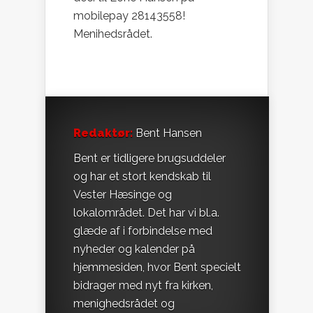
mobilepay 28143558!
Menihedsrådet.
Redaktør:
Bent Hansen
Bent er tidligere brugsuddeler
og har et stort kendskab til
Vester Hæsinge og
lokalområdet. Det har vi bl.a.
glæde af i forbindelse med
nyheder og kalender på
hjemmesiden, hvor Bent specielt
bidrager med nyt fra kirken,
menighedsrådet og