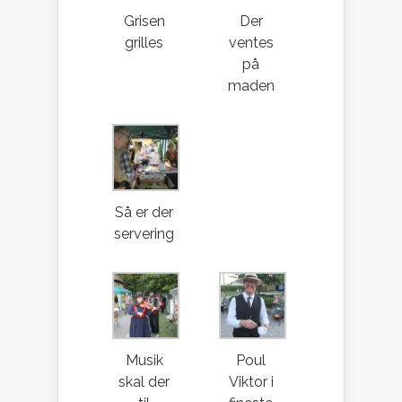
Grisen
Der
grilles
ventes
på
maden
Så er der
servering
Musik
Poul
skal der
Viktor i