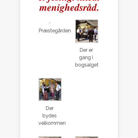
menighedsråd.
Præstegården
Der er
gang i
bogsalget
Der
bydes
velkommen