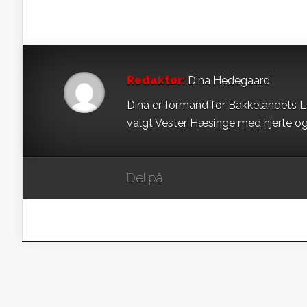
Redaktør:
Dina Hedegaard
Dina er formand for Bakkelandets L
valgt Vester Hæsinge med hjerte og
Del på