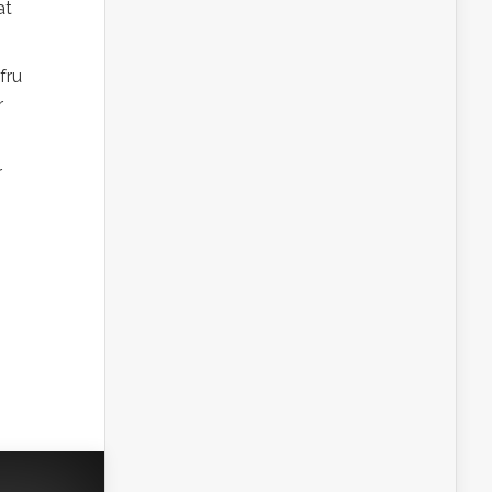
at
fru
r
r