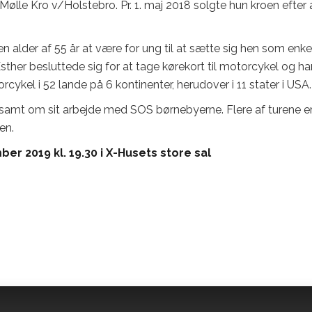
Mølle Kro v/Holstebro. Pr. 1. maj 2018 solgte hun kroen efter 
en alder af 55 år at være for ung til at sætte sig hen som enke
Esther besluttede sig for at tage kørekort til motorcykel og ha
ykel i 52 lande på 6 kontinenter, herudover i 11 stater i USA.
re samt om sit arbejde med SOS børnebyerne. Flere af turene e
en.
er 2019 kl. 19.30 i X-Husets store sal