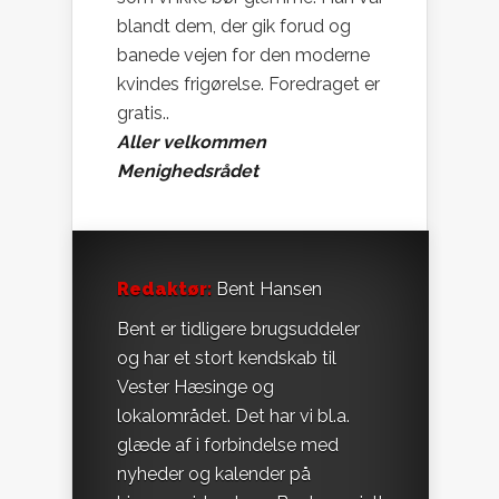
blandt dem, der gik forud og
banede vejen for den moderne
kvindes frigørelse. Foredraget er
gratis..
Aller velkommen
Menighedsrådet
Redaktør:
Bent Hansen
Bent er tidligere brugsuddeler
og har et stort kendskab til
Vester Hæsinge og
lokalområdet. Det har vi bl.a.
glæde af i forbindelse med
nyheder og kalender på