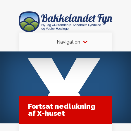
Navigation
Fortsat nedlukning
af X-huset