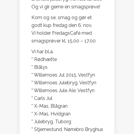
Og vi gir gerne en smagsprøve!
Kom og se, smag og gør et
godt kup fredag den 6. nov.
Vi holder FredagsCafé med
smagsprøver kl. 15.00 – 17.00
Vi har bl.a.
* Rødhætte
* Blålys
* Willemoes Jul 2015, Vestfyn
* Willemoes Julebryg, Vestfyn
* Willemoes Jule Ale, Vestfyn
* Carls Jul
* X-Mas, Blågran
* X-Mas, Hvidgran
* Julebryg, Tuborg
* Stjernestund, Nørrebro Bryghus