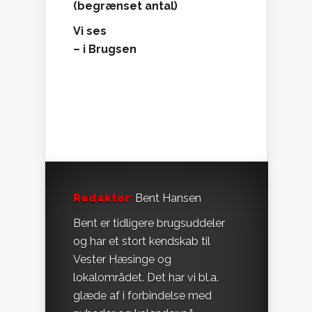
(begrænset antal)
Vi ses
– i Brugsen
Redaktør:
Bent Hansen
Bent er tidligere brugsuddeler
og har et stort kendskab til
Vester Hæsinge og
lokalområdet. Det har vi bl.a.
glæde af i forbindelse med