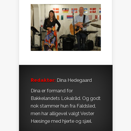
Redaktør:
Dina Hedegaard
Dina er formand for
Bakkelandets Lokalråd. Og godt
nok stammer hun fra Faldsled,
men har alligevel valgt Vester
Hæsinge med hjerte og sjæl.