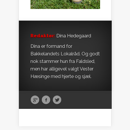
Redaktør:
Dina Hedegaard
Dina er formand for
Bakkelandets Lokalråd. Og godt
nok stammer hun fra Faldsled,
men har alligevel valgt Vester
Hæsinge med hjerte og sjæl.