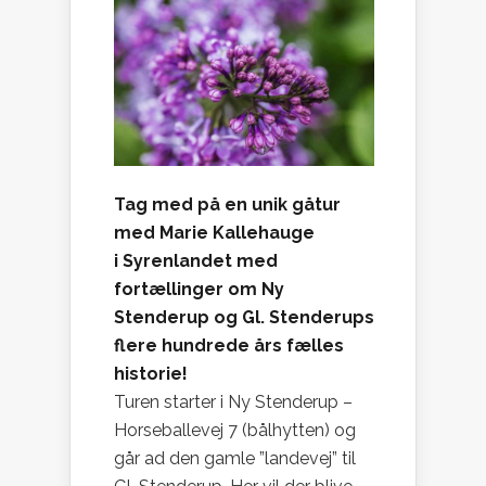
Tag med på en unik gåtur
med Marie Kallehauge
i Syrenlandet med
fortællinger om Ny
Stenderup og Gl. Stenderups
flere hundrede års fælles
historie!
Turen starter i Ny Stenderup –
Horseballevej 7 (bålhytten) og
går ad den gamle ”landevej” til