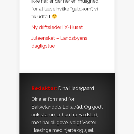
ikke har, er der her en mulighed
for at læse hvilke “guldkorn”, vi
fik udtalt
Ny driftsleder i X-Huset
Juleønsket – Landsbyens
dagligstue
Redaktør:
Dina Hedegaard
Dina er formand for
Bakkelandets Lokalråd. Og godt
nok stammer hun fra Faldsled,
men har alligevel valgt Vester
Hæsinge med hjerte og sjæl.