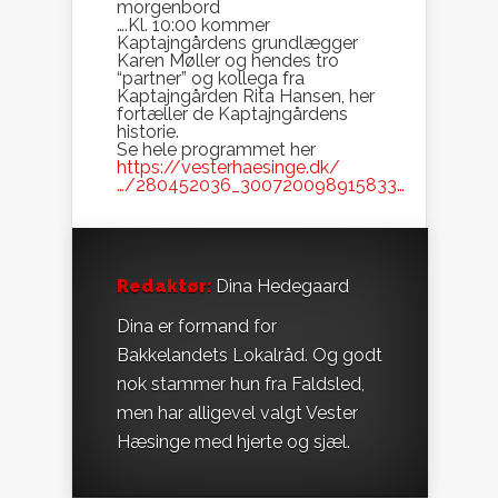
morgenbord
….Kl. 10:00 kommer
Kaptajngårdens grundlægger
Karen Møller og hendes tro
“partner” og kollega fra
Kaptajngården Rita Hansen, her
fortæller de Kaptajngårdens
historie.
Se hele programmet her
https://vesterhaesinge.dk/
…/280452036_300720098915833…
Redaktør:
Dina Hedegaard
Dina er formand for
Bakkelandets Lokalråd. Og godt
nok stammer hun fra Faldsled,
men har alligevel valgt Vester
Hæsinge med hjerte og sjæl.