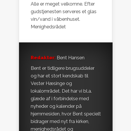
Alle er meget velkomne. Efter
gudstjenesten serveres et glas
vin/vand i våbenhuset.
Menighedsrådet
Redaktør:
Bent Hansen
Bent er tidligere brugsuddeler
og har et stort kendskab til
Vester Hæsinge og
lokalområdet. Det har vi bl.a.
glæde af i forbindelse med
nyheder og kalender på
hjemmesiden, hvor Bent specielt
bidrager med nyt fra kirken,
menighedsrådet og