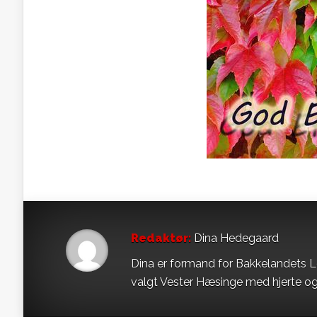
Redaktør:
Dina Hedegaard
Dina er formand for Bakkelandets L
valgt Vester Hæsinge med hjerte og