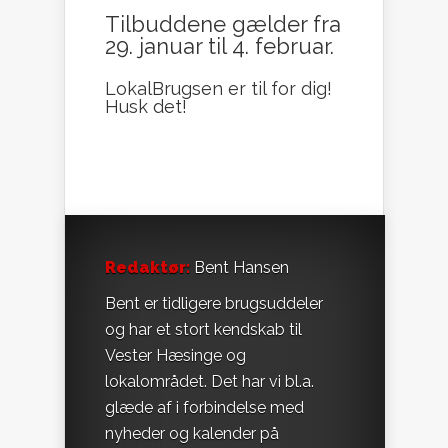
Tilbuddene gælder fra
29. januar til 4. februar.
LokalBrugsen er til for dig!
Husk det!
Redaktør:
Bent Hansen
Bent er tidligere brugsuddeler
og har et stort kendskab til
Vester Hæsinge og
lokalområdet. Det har vi bl.a.
glæde af i forbindelse med
nyheder og kalender på