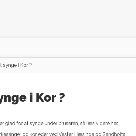
at synge i Kor ?
synge i Kor ?
er glad for at synge under bruseren, så læs videre her.
irkesanger og korleder ved Vester Hæsinge og Sandholts