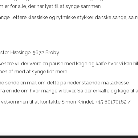
m er for alle, der har lyst til at synge sammen.
ge, lettere klassiske og rytmiske stykker, danske sange, salm
ester Hæsinge, 5672 Broby
enere vil der være en pause med kage og kaffe hvor vi kan hi
enen af med at synge lidt mere.
rne sende en mail om dette på nedenstående mailadresse.
å en idé om hvor mange vi bliver. Så der er kaffe og kage til al
u velkommen til at kontakte Simon Krindel: +45 60170162 /