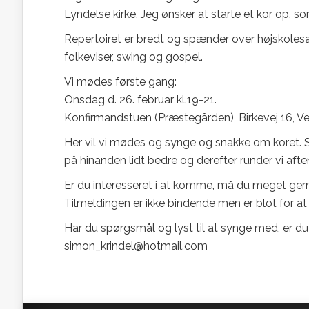
Lyndelse kirke. Jeg ønsker at starte et kor op, so
Repertoiret er bredt og spænder over højskolesan
folkeviser, swing og gospel.
Vi mødes første gang:
Onsdag d. 26. februar kl.19-21.
Konfirmandstuen (Præstegården), Birkevej 16, V
Her vil vi mødes og synge og snakke om koret. S
på hinanden lidt bedre og derefter runder vi aft
Er du interesseret i at komme, må du meget ge
Tilmeldingen er ikke bindende men er blot for at f
Har du spørgsmål og lyst til at synge med, er d
simon_krindel@hotmail.com