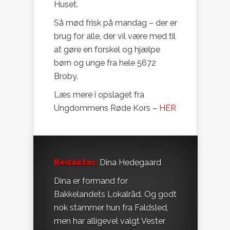
Huset.
Så mød frisk på mandag – der er
brug for alle, der vil være med til
at gøre en forskel og hjælpe
børn og unge fra hele 5672
Broby.
Læs mere i opslaget fra
Ungdommens Røde Kors –
HER
Redaktør:
Dina Hedegaard
Dina er formand for
Bakkelandets Lokalråd. Og godt
nok stammer hun fra Faldsled,
men har alligevel valgt Vester