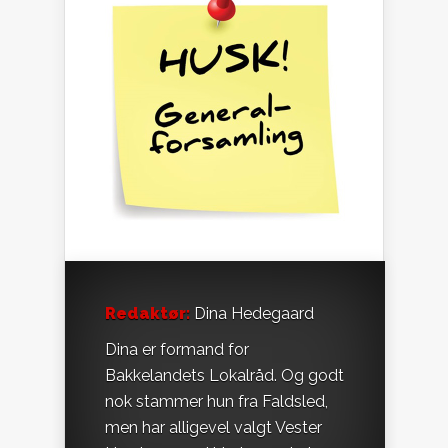
Redaktør:
Dina Hedegaard
Dina er formand for
Bakkelandets Lokalråd. Og godt
nok stammer hun fra Faldsled,
men har alligevel valgt Vester