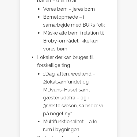
banen – 6 til 16 år
Vores børn – jeres børn
Børnetopmøde – i
samarbejde med BURs folk
Måske alle børn i relation til
Broby-området, ikke kun
vores børn
Lokaler der kan bruges til
forskellige ting
1Dag, aften, weekend –
2lokalsamfundet og
MDvuns-Huset samt
gæster udefra – og i
3næste sæson, så finder vi
på noget nyt
Multifunktionalitet – alle
rum i bygningen