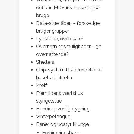
det kan MDvuns-Huset også
bruge
Data-stue, åben – forskellige
bruger grupper
Lydstudie, øvelokaler
Overnatningsmuligheder – 30
overnattende?
Shelters
Chip-system til anvendelse af
husets faciliteter
Krolf
Fremtidens værtshus,
slyngelstue
Handicapvenlig bygning
Vinterpetanque
Baner og udstyr til unge
Forhindringsbane