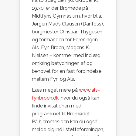
På torsdag den 30. oktober kl.
19.30, er der Bromøde på
Midtfyns Gymnasium, hvor bl.a.
Jørgen Mads Clausen (Danfoss),
borgmester Christian Thygesen
og formanden for Foreningen
Als-Fyn Broen, Mogens K.
Nielsen – kommer med indlæg
omkring betydningen af og
behovet for en fast forbindelse
mellem Fyn og Als.
Læs meget mere på
www.als-
fynbroen.dk
, hvor du også kan
finde invitationen med
programmet til Bromødet.
På hjemmesiden kan du også
melde dig ind i støtteforeningen,