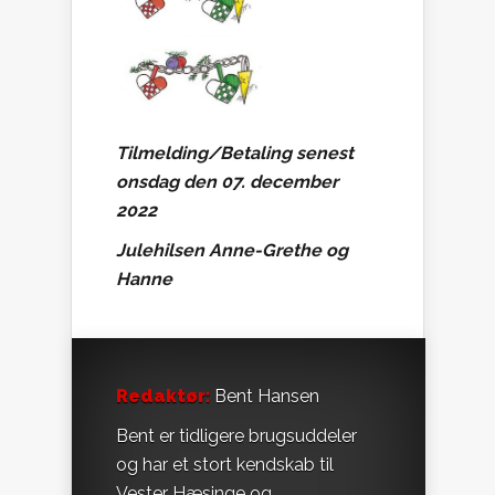
Tilmelding/Betaling senest
onsdag den 07. december
2022
Julehilsen Anne-Grethe og
Hanne
Redaktør:
Bent Hansen
Bent er tidligere brugsuddeler
og har et stort kendskab til
Vester Hæsinge og