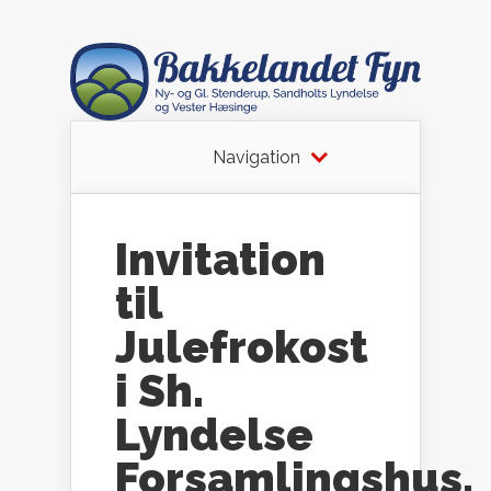
Navigation
Invitation
til
Julefrokost
i Sh.
Lyndelse
Forsamlingshus.