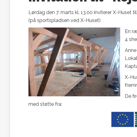
Lørdag den 7. marts kl. 13.00 inviterer X-Huset til
(på sportspladsen ved X-Huset)
En ræ
4 she
Anne
Loka
Kapta
X-Hus
frem
De fi
med støtte fra: