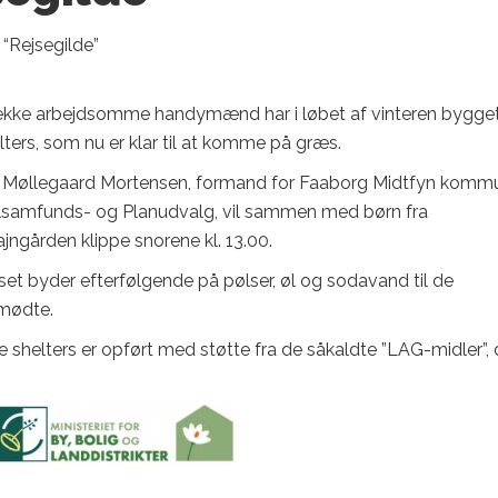
 “Rejsegilde”
kke arbejdsomme handymænd har i løbet af vinteren bygget 
lters, som nu er klar til at komme på græs.
 Møllegaard Mortensen, formand for Faaborg Midtfyn komm
lsamfunds- og Planudvalg, vil sammen med børn fra
jngården klippe snorene kl. 13.00.
et byder efterfølgende på pølser, øl og sodavand til de
mødte.
re shelters er opført med støtte fra de såkaldte ”LAG-midler”, 