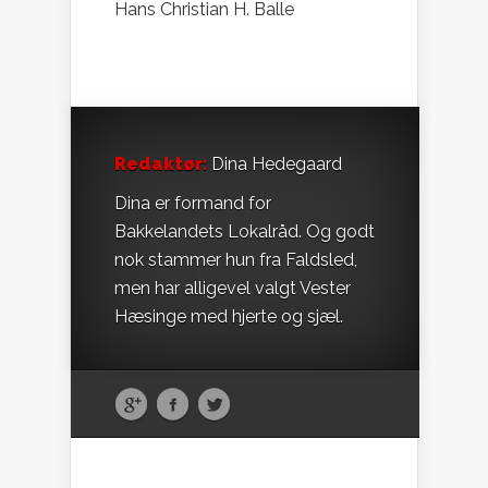
Hans Christian H. Balle
Redaktør:
Dina Hedegaard
Dina er formand for
Bakkelandets Lokalråd. Og godt
nok stammer hun fra Faldsled,
men har alligevel valgt Vester
Hæsinge med hjerte og sjæl.