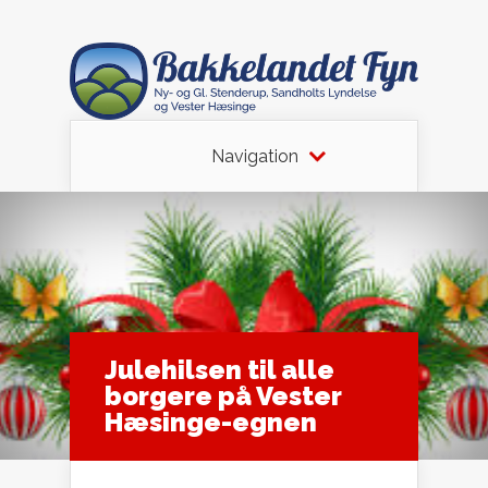
Navigation
Julehilsen til alle
borgere på Vester
Hæsinge-egnen