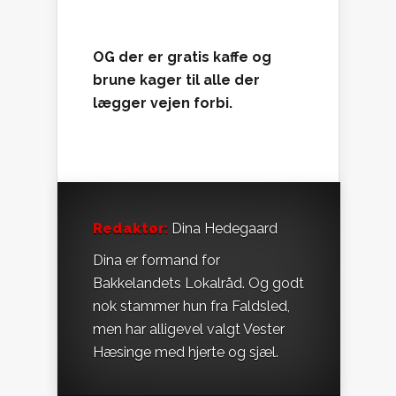
OG der er gratis kaffe og
brune kager til alle der
lægger vejen forbi.
Redaktør:
Dina Hedegaard
Dina er formand for
Bakkelandets Lokalråd. Og godt
nok stammer hun fra Faldsled,
men har alligevel valgt Vester
Hæsinge med hjerte og sjæl.